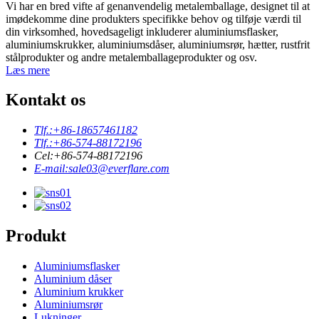
Vi har en bred vifte af genanvendelig metalemballage, designet til at
imødekomme dine produkters specifikke behov og tilføje værdi til
din virksomhed, hovedsageligt inkluderer aluminiumsflasker,
aluminiumskrukker, aluminiumsdåser, aluminiumsrør, hætter, rustfrit
stålprodukter og andre metalemballageprodukter og osv.
Læs mere
Kontakt os
Tlf.:
+86-18657461182
Tlf.:
+86-574-88172196
Cel:
+86-574-88172196
E-mail:
sale03@everflare.com
Produkt
Aluminiumsflasker
Aluminium dåser
Aluminium krukker
Aluminiumsrør
Lukninger