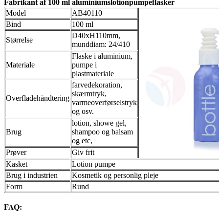
Fabrikant af 100 ml aluminiumslotionpumpeflasker
Model
AB40110
Bind
100 ml
D40xH110mm,
Størrelse
munddiam: 24/410
Flaske i aluminium,
Materiale
pumpe i
plastmateriale
farvedekoration,
skærmtryk,
Overfladehåndtering
varmeoverførselstryk
og osv.
lotion, showe gel,
Brug
shampoo og balsam
og etc,
Prøver
Giv frit
Kasket
Lotion pumpe
Brug i industrien
Kosmetik og personlig pleje
Form
Rund
FAQ: