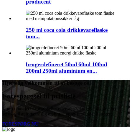
producent
250 ml coca cola drikkevareflaske
tom...
brugerdefineret 50ml 60ml 100ml
200ml 250ml aluminium en...
Hjertelig velkommen til at besøge os!
Forespørgsel til prisliste
Uanset om det er forsalg eller eftersalg, vil vi give dig den bedste
service til at fortælle dig og bruge vores produkter hurtigere.
FORESPØRG NU