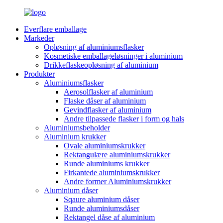
Everflare emballage
Markeder
Opløsning af aluminiumsflasker
Kosmetiske emballageløsninger i aluminium
Drikkeflaskeopløsning af aluminium
Produkter
Aluminiumsflasker
Aerosolflasker af aluminium
Flaske dåser af aluminium
Gevindflasker af aluminium
Andre tilpassede flasker i form og hals
Aluminiumsbeholder
Aluminium krukker
Ovale aluminiumskrukker
Rektangulære aluminiumskrukker
Runde aluminiums krukker
Firkantede aluminiumskrukker
Andre former Aluminiumskrukker
Aluminium dåser
Sqaure aluminium dåser
Runde aluminiumsdåser
Rektangel dåse af aluminium