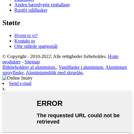
Anden bæredygtig emballage
Rustfri stålflasker
Støtte
Hvem er vi?
Kontakt os
Ofte stillede spørgsmål
© Copyright - 2010-2022: Alle rettigheder forbeholdes.
Hotte
produkter
-
Sitemap
Blikbeholdere af aluminium.
,
Vandflaske i aluminium
,
Aluminium
sprayflaske
,
Aluminiumsblik med skruelåg
,
Send e-mail
x