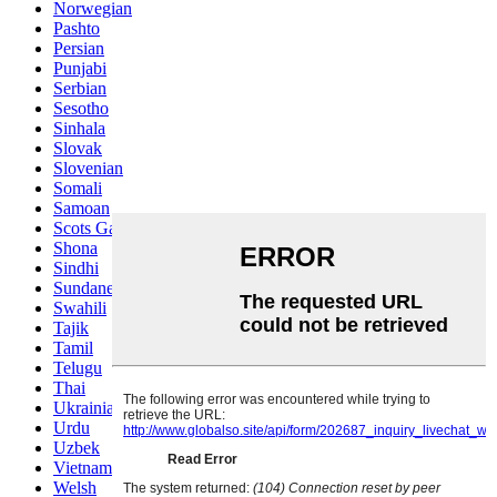
Norwegian
Pashto
Persian
Punjabi
Serbian
Sesotho
Sinhala
Slovak
Slovenian
Somali
Samoan
Scots Gaelic
Shona
Sindhi
Sundanese
Swahili
Tajik
Tamil
Telugu
Thai
Ukrainian
Urdu
Uzbek
Vietnamese
Welsh