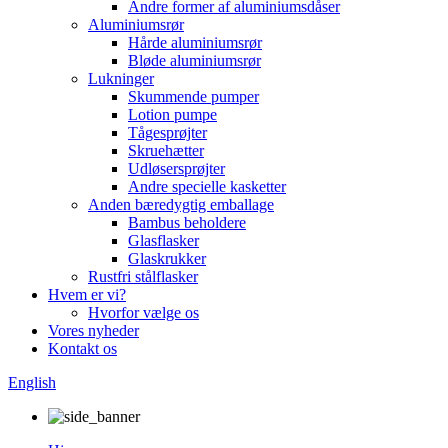
Andre former af aluminiumsdåser
Aluminiumsrør
Hårde aluminiumsrør
Bløde aluminiumsrør
Lukninger
Skummende pumper
Lotion pumpe
Tågesprøjter
Skruehætter
Udløsersprøjter
Andre specielle kasketter
Anden bæredygtig emballage
Bambus beholdere
Glasflasker
Glaskrukker
Rustfri stålflasker
Hvem er vi?
Hvorfor vælge os
Vores nyheder
Kontakt os
English